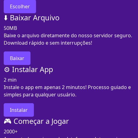
Escolher
⬇️ Baixar Arquivo
50MB
Baixe o arquivo diretamente do nosso servidor seguro.
Download rápido e sem interrupções!
Baixar
⚙️ Instalar App
2 min
Instale o app em apenas 2 minutos! Processo guiado e
simples para qualquer usuário.
Instalar
🎮 Começar a Jogar
2000+