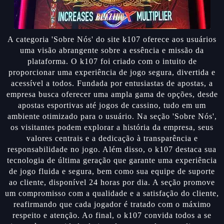
A categoria 'Sobre Nós' do site k107 oferece aos usuários
uma visão abrangente sobre a essência e missão da
plataforma. O k107 foi criado com o intuito de
proporcionar uma experiência de jogo segura, divertida e
acessível a todos. Fundada por entusiastas de apostas, a
empresa busca oferecer uma ampla gama de opções, desde
apostas esportivas até jogos de cassino, tudo em um
ambiente otimizado para o usuário. Na seção 'Sobre Nós',
os visitantes podem explorar a história da empresa, seus
valores centrais e a dedicação à transparência e
responsabilidade no jogo. Além disso, o k107 destaca sua
tecnologia de última geração que garante uma experiência
de jogo fluida e segura, bem como sua equipe de suporte
ao cliente, disponível 24 horas por dia. A seção promove
um compromisso com a qualidade e a satisfação do cliente,
reafirmando que cada jogador é tratado com o máximo
respeito e atenção. Ao final, o k107 convida todos a se