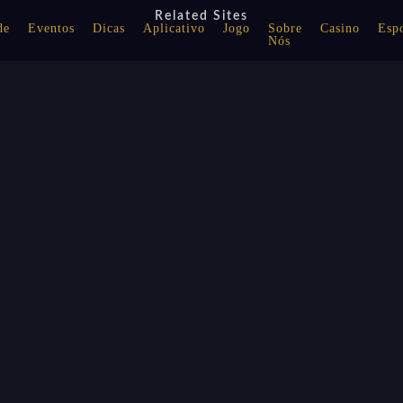
Related Sites
de
Eventos
Dicas
Aplicativo
Jogo
Sobre
Casino
Espo
Nós