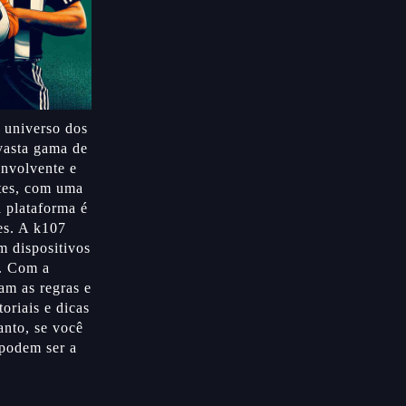
 universo dos
vasta gama de
envolvente e
ntes, com uma
a plataforma é
es. A k107
m dispositivos
r. Com a
am as regras e
oriais e dicas
anto, se você
 podem ser a