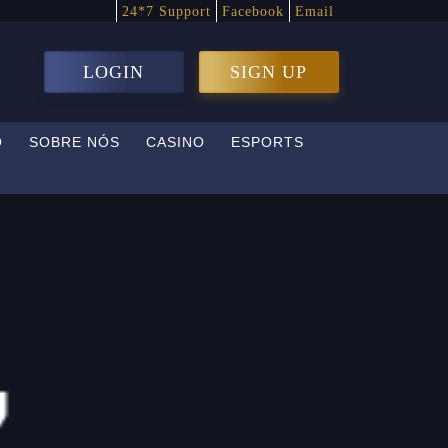
24*7 Support
Facebook
Email
LOGIN
SIGN UP
O
SOBRE NÓS
CASINO
ESPORTS