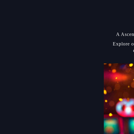
A Ascen
Explore o