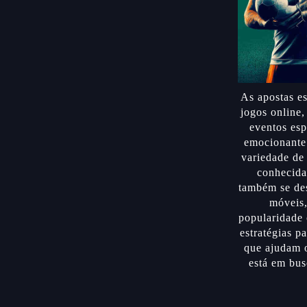
As apostas e
jogos online
eventos esp
emocionante.
variedade de 
conhecida
também se des
móveis,
popularidade 
estratégias p
que ajudam o
está em bus