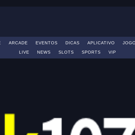
E
ARCADE
EVENTOS
DICAS
APLICATIVO
JOG
LIVE
NEWS
SLOTS
SPORTS
VIP